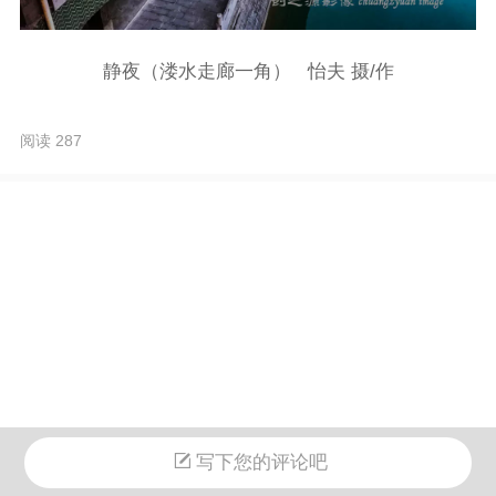
静夜（溇水走廊一角） 怡夫 摄/作
阅读 287
写下您的评论吧